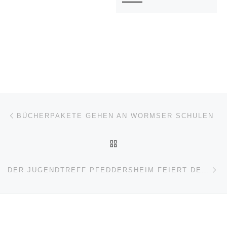
Beitragsnavigation
Vorheriger Beitrag
BÜCHERPAKETE GEHEN AN WORMSER SCHULEN
ZURÜCK ZUR BEITRAGSL
Nä
DER JUGENDTREFF PFEDDERSHEIM FEIERT DEN WELTMÄDCHENTAG AM 12.10.2020