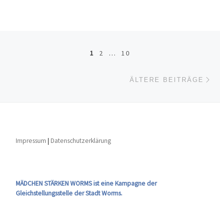
Beitragsnavigation
1
2
…
10
Äl
ÄLTERE BEITRÄGE
Impressum
|
Datenschutzerklärung
MÄDCHEN STÄRKEN WORMS ist eine Kampagne der
Gleichstellungsstelle der Stadt Worms.